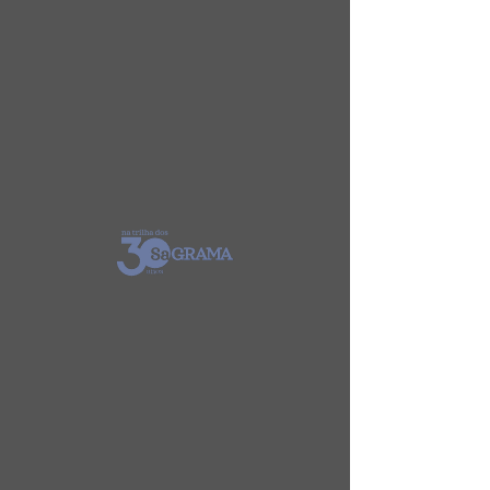
CONTATO
Direção Musical - Sérgio Campelo e Cláudio
Moura
Tel: +55 8
1-99977-5129
|
contato@sagrama.com.br
|
https://www.instagram.com/sagrama.oficial/
Produção - Manu Vieira
Produções Criativas
https://www.instagram.com/manuvieira
produz/
Mídias Sociais - Fernanda Moraes
https://www.instagram.com/fnandamoraes/
Shows - Sérgio Campelo, Cláudio Moura,