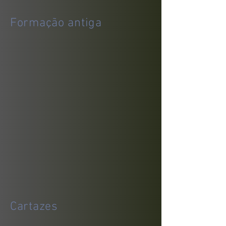
F
ormação antiga
Cartazes